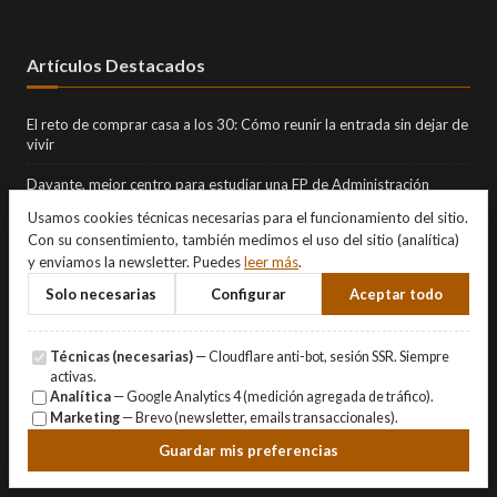
Artículos Destacados
El reto de comprar casa a los 30: Cómo reunir la entrada sin dejar de
vivir
Davante, mejor centro para estudiar una FP de Administración
Usamos cookies técnicas necesarias para el funcionamiento del sitio.
Project management: la formación clave para liderar proyectos en
Con su consentimiento, también medimos el uso del sitio (analítica)
entornos complejos
y enviamos la newsletter. Puedes
leer más
.
Seguir las actualizaciones cripto: elige noticias o precio, no las dos a
Solo necesarias
Configurar
Aceptar todo
la vez
Qué incluye realmente un servicio funerario integral y cómo tomar
decisiones informadas en familia
Técnicas (necesarias)
— Cloudflare anti-bot, sesión SSR. Siempre
activas.
Fintech para empresas: La revolución de la gestión financiera
Analítica
— Google Analytics 4 (medición agregada de tráfico).
Marketing
— Brevo (newsletter, emails transaccionales).
Diccionario de Profesiones
Guardar mis preferencias
Catálogo Formativo