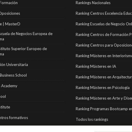
 Formación
Rankings Nacionales
Oposiciones
Ranking Centros Excelencia Educ
e | MasterD
Ranking Escuelas de Negocio Onl
scuela de Negocios Europea de
Ranking Centros de Formación P
ona
Ranking Centros para Oposicion
stituto Superior Europeo de
ona
Ranking Másteres en Interiorism
ón Universitaria
Ranking Másteres en IA
Business School
Ranking Másteres en Arquitectu
 Academy
Ranking Másteres en Psicología
hool
Ranking Másteres en Arte y Dis
stitute
Ranking Programas Bootcamp en
tros formativos
Todos los rankings