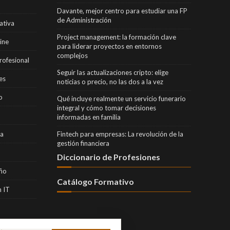
Davante, mejor centro para estudiar una FP
de Administración
ativa
Project management: la formación clave
ine
para liderar proyectos en entornos
complejos
rofesional
Seguir las actualizaciones cripto: elige
es
noticias o precio, no las dos a la vez
o
Qué incluye realmente un servicio funerario
integral y cómo tomar decisiones
informadas en familia
ra
Fintech para empresas: La revolución de la
gestión financiera
Diccionario de Profesiones
eño
Catálogo Formativo
 IT