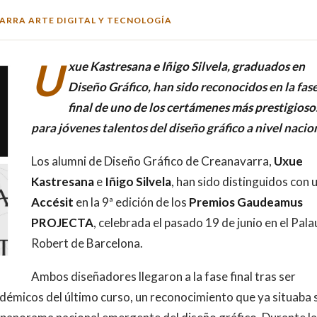
ARRA ARTE DIGITAL Y TECNOLOGÍA
U
xue Kastresana e Iñigo Silvela, graduados en
Diseño Gráfico, han sido reconocidos en la fas
final de uno de los certámenes más prestigioso
para jóvenes talentos del diseño gráfico a nivel nacio
Los alumni de Diseño Gráfico de Creanavarra,
Uxue
Kastresana
e
Iñigo Silvela
, han sido distinguidos con 
Accésit
en la 9ª edición de los
Premios Gaudeamus
PROJECTA
, celebrada el pasado 19 de junio en el Pala
Robert de Barcelona.
Ambos diseñadores llegaron a la fase final tras ser
démicos del último curso, un reconocimiento que ya situaba 