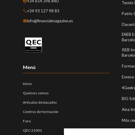
+34 654 396 840
Tecnio
+34 93 127 98 83
Patrio 
info@financialmagazine.es
Davant
ENEB E
Barcel
ISEB In
Barcel
Formaci
Menú
Esneca 
Inicio
4Geeks
Quiénes somos
BIG Sc
Artículos destacados
Aina In
Centros de formación
Más cen
Foro
QEC-21001