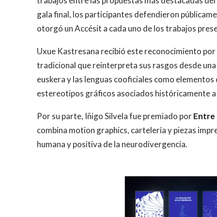
trabajos entre las propuestas más destacadas del
gala final, los participantes defendieron públicam
otorgó un Accésit a cada uno de los trabajos pre
Uxue Kastresana recibió este reconocimiento por
tradicional que reinterpreta sus rasgos desde una
euskera y las lenguas cooficiales como elementos d
estereotipos gráficos asociados históricamente a 
Por su parte, Iñigo Silvela fue premiado por
Entre 
combina motion graphics, cartelería y piezas impr
humana y positiva de la neurodivergencia.