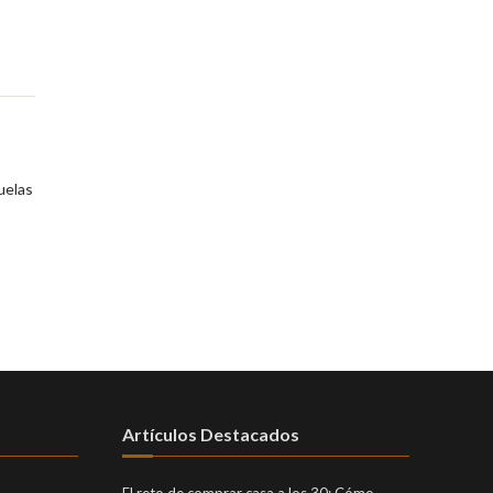
uelas
Artículos Destacados
El reto de comprar casa a los 30: Cómo