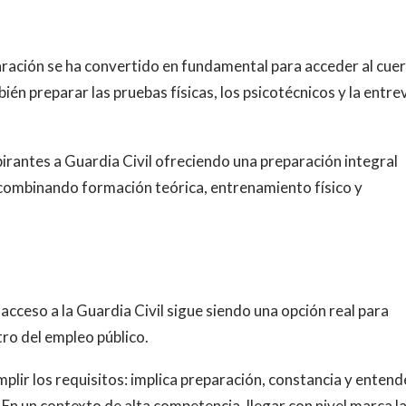
aración se ha convertido en fundamental para acceder al cue
én preparar las pruebas físicas, los psicotécnicos y la entre
irantes a Guardia Civil ofreciendo una preparación integral
 combinando formación teórica, entrenamiento físico y
acceso a la Guardia Civil sigue siendo una opción real para
tro del empleo público.
plir los requisitos: implica preparación, constancia y entend
En un contexto de alta competencia, llegar con nivel marca l