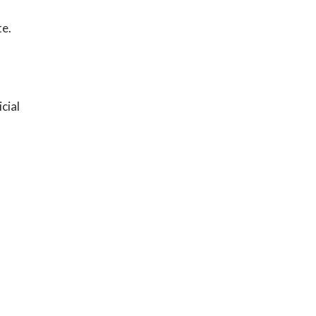
te.
cial