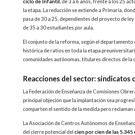
ciclo de Infantil
, de 3 a 6 años, frente a los 25 a
la etapa. La reducción se extiende a Primaria, dond
pasa de 30 a 25, dependientes del proyecto de ley q
de 35 a 30 estudiantes por aula.
El conjunto de la reforma, según el departamento 
histórica de ratios en toda la etapa preuniversitar
comunidades autónomas, titulares directos de la 
Reacciones del sector: sindicatos c
La Federación de Enseñanza de Comisiones Obrera
principal objeción que la implantación sea progre
comparten el sentido de la medida pero reclaman a
La Asociación de Centros Autónomos de Enseñanza
del cierre potencial del
cien por cien de las 5.345