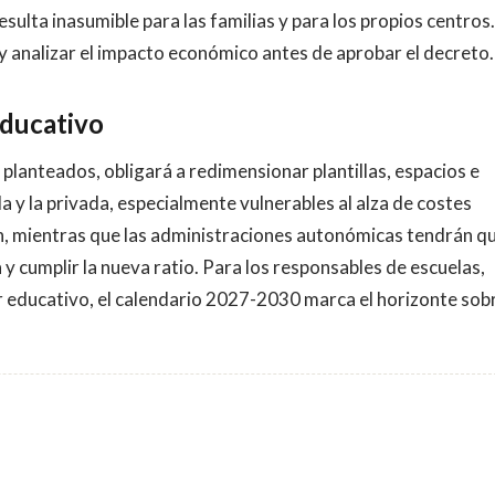
esulta inasumible para las familias y para los propios centros.
o y analizar el impacto económico antes de aprobar el decreto.
educativo
 planteados, obligará a redimensionar plantillas, espacios e
a y la privada, especialmente vulnerables al alza de costes
ón, mientras que las administraciones autonómicas tendrán q
y cumplir la nueva ratio. Para los responsables de escuelas,
 educativo, el calendario 2027-2030 marca el horizonte sobr