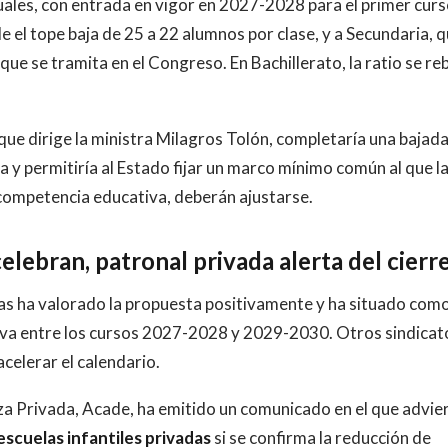
ctuales, con entrada en vigor en 2027-2028 para el primer cur
e el tope baja de 25 a 22 alumnos por clase, y a Secundaria, 
ue se tramita en el Congreso. En Bachillerato, la ratio se re
que dirige la ministra Milagros Tolón, completaría una bajad
ia y permitiría al Estado fijar un marco mínimo común al que l
competencia educativa, deberán ajustarse.
elebran, patronal privada alerta del cierr
s ha valorado la propuesta positivamente y ha situado com
siva entre los cursos 2027-2028 y 2029-2030. Otros sindicat
celerar el calendario.
 Privada, Acade, ha emitido un comunicado en el que advie
 escuelas infantiles privadas
si se confirma la reducción de