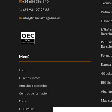
+34 654 396 840
Tecnio
+34 93 127 98 83
Patrio 
info@financialmagazine.es
Davant
ENEB E
Barcel
ISEB In
Barcel
Formaci
Menú
Esneca 
Inicio
4Geeks
Quiénes somos
BIG Sc
Artículos destacados
Aina In
Centros de formación
Más cen
Foro
QEC-21001