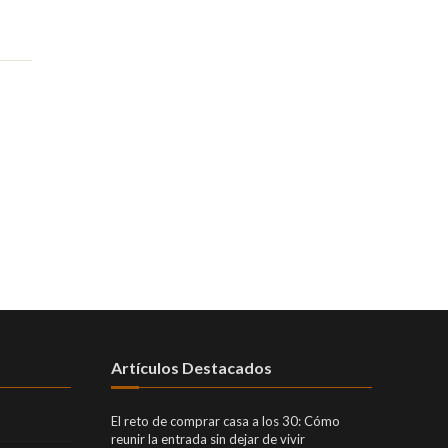
Artículos Destacados
El reto de comprar casa a los 30: Cómo
reunir la entrada sin dejar de vivir