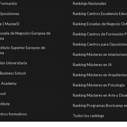
 Formación
Rankings Nacionales
Oposiciones
Ranking Centros Excelencia Educ
e | MasterD
Ranking Escuelas de Negocio Onl
scuela de Negocios Europea de
Ranking Centros de Formación P
ona
Ranking Centros para Oposicion
stituto Superior Europeo de
ona
Ranking Másteres en Interiorism
ón Universitaria
Ranking Másteres en IA
Business School
Ranking Másteres en Arquitectu
 Academy
Ranking Másteres en Psicología
hool
Ranking Másteres en Arte y Dis
stitute
Ranking Programas Bootcamp en
tros formativos
Todos los rankings