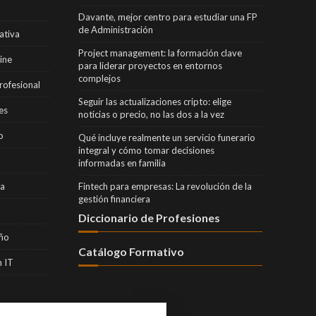
Davante, mejor centro para estudiar una FP
de Administración
ativa
Project management: la formación clave
ine
para liderar proyectos en entornos
complejos
rofesional
Seguir las actualizaciones cripto: elige
es
noticias o precio, no las dos a la vez
o
Qué incluye realmente un servicio funerario
integral y cómo tomar decisiones
informadas en familia
ra
Fintech para empresas: La revolución de la
gestión financiera
Diccionario de Profesiones
eño
Catálogo Formativo
 IT