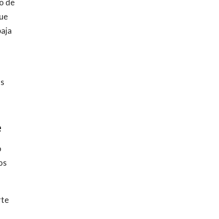
so de
que
baja
a
as
e
o
os
rte