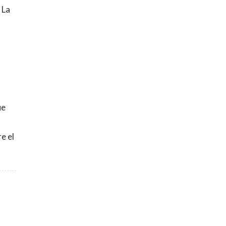
 La
ue
e el