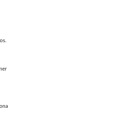
os.
ner
sona