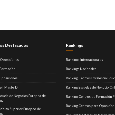
os Destacados
Rankings
 Oposiciones
Rankings Internacionales
 Formación
Rankings Nacionales
Oposiciones
Ranking Centros Excelencia Educ
e | MasterD
Ranking Escuelas de Negocio Onl
scuela de Negocios Europea de
Ranking Centros de Formación P
ona
Ranking Centros para Oposicion
stituto Superior Europeo de
ona
Ranking Másteres en Interiorism