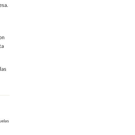
esa.
on
ta
las
uelas