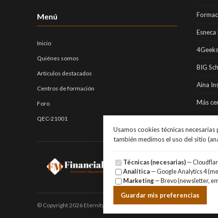
Formaci
Menú
Esneca 
Inicio
4Geeks
Quiénes somos
BIG Sc
Artículos destacados
Aina In
Centros de formación
Más cen
Foro
QEC-21001
Usamos cookies técnicas necesarias p
también medimos el uso del sitio (an
Técnicas (necesarias)
— Cloudflare
Analítica
— Google Analytics 4 (med
Marketing
— Brevo (newsletter, em
Guardar mis preferencias
© Copyright 2026 Eternity Investments SL · Todos los derechos reser