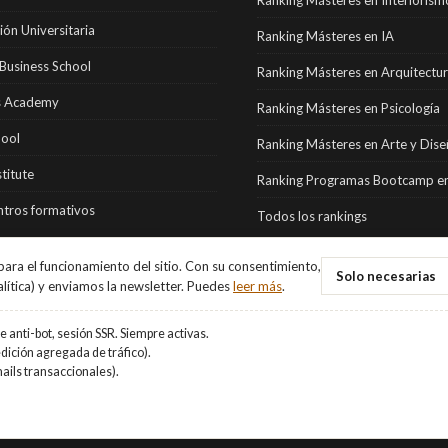
ón Universitaria
Ranking Másteres en IA
Business School
Ranking Másteres en Arquitectu
 Academy
Ranking Másteres en Psicología
hool
Ranking Másteres en Arte y Dis
stitute
Ranking Programas Bootcamp en
tros formativos
Todos los rankings
ara el funcionamiento del sitio. Con su consentimiento,
Solo necesarias
alítica) y enviamos la newsletter. Puedes
leer más
.
 anti-bot, sesión SSR. Siempre activas.
ición agregada de tráfico).
ails transaccionales).
vados.
Aviso Legal
·
Privacidad
·
Cookies
·
Gestionar cookies
.