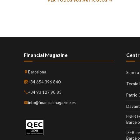
VER TODOS SUS ARTÍCULOS →
Financial Magazine
Centr
Barcelona
Supera
+34 654 396 840
Tecnio
+34 93 127 98 83
Patrio 
info@financialmagazine.es
Davant
ENEB E
Barcel
ISEB In
Barcel