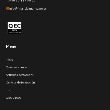
+34 93 127 98 83
info@financialmagazine.es
Menú
Inicio
Quiénes somos
Artículos destacados
Centros de formación
Foro
QEC-21001