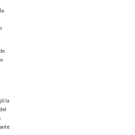
la
o
 de
zo
jó la
del
á
 ante