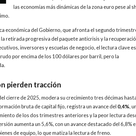
las economías más dinámicas de la zona euro pese al s
ximo.
tica económica del Gobierno, que afronta el segundo trimestr
 la retirada progresiva del paquete anticrisis y la recuperaci
ecutivos, inversores y escuelas de negocio, el lectura clave es
rudo por encima de los 100 dólares por barril, pero la
da.
n pierden tracción
del cierre de 2025, modera su crecimiento tres décimas hasta
rmación bruta de capital fijo, registra un avance del
0,4%
, u
miento de los dos trimestres anteriores y la peor lectura des
nversión aumenta un 5,6%, con un avance destacado del 6,8% 
ienes de equipo, lo que matiza la lectura de freno.