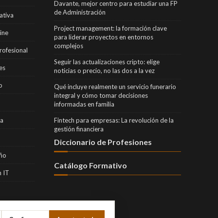
Davante, mejor centro para estudiar una FP
de Administración
ativa
Project management: la formación clave
ine
para liderar proyectos en entornos
complejos
rofesional
Seguir las actualizaciones cripto: elige
es
noticias o precio, no las dos a la vez
o
Qué incluye realmente un servicio funerario
integral y cómo tomar decisiones
informadas en familia
ra
Fintech para empresas: La revolución de la
gestión financiera
Diccionario de Profesiones
eño
Catálogo Formativo
 IT