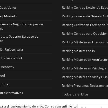
Oposiciones
Ranking Centros Excelencia Educ
e | MasterD
Ranking Escuelas de Negocio Onl
scuela de Negocios Europea de
Ranking Centros de Formación P
ona
Ranking Centros para Oposicion
stituto Superior Europeo de
ona
Ranking Másteres en Interiorism
ón Universitaria
Ranking Másteres en IA
Business School
Ranking Másteres en Arquitectu
 Academy
Ranking Másteres en Psicología
hool
Ranking Másteres en Arte y Dis
stitute
Ranking Programas Bootcamp en
tros formativos
Todos los rankings
ara el funcionamiento del sitio. Con su consentimiento,