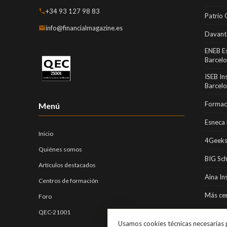
+34 93 127 98 83
Patrio 
info@financialmagazine.es
Davant
ENEB E
Barcel
ISEB In
Barcel
Formaci
Menú
Esneca 
Inicio
4Geeks
Quiénes somos
BIG Sc
Artículos destacados
Aina In
Centros de formación
Más cen
Foro
QEC-21001
Usamos cookies técnicas necesarias p