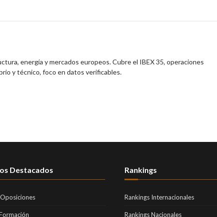
ructura, energía y mercados europeos. Cubre el IBEX 35, operaciones
brio y técnico, foco en datos verificables.
os Destacados
Rankings
 Oposiciones
Rankings Internacionales
 Formación
Rankings Nacionales