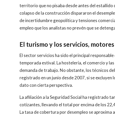
territorio que no pisaba desde antes del estallido de
colapso de la construcción dispararon el desempleo
de incertidumbre geopolítica y tensiones comercial
empleo que los analistas no prevén que se detenga
El turismo y los servicios, motore
El sector servicios ha sido el principal responsable 
temporada estival. La hostelería, el comercio y las
demanda de trabajo. No obstante, los técnicos del
registrado en un junio desde 2007, si se excluyen lo
dato con cierta perspectiva.
La afiliación a la Seguridad Social ha registrado 
cotizantes, llevando el total por encima de los 22,
La tasa de cobertura por desempleo se aproxima al 