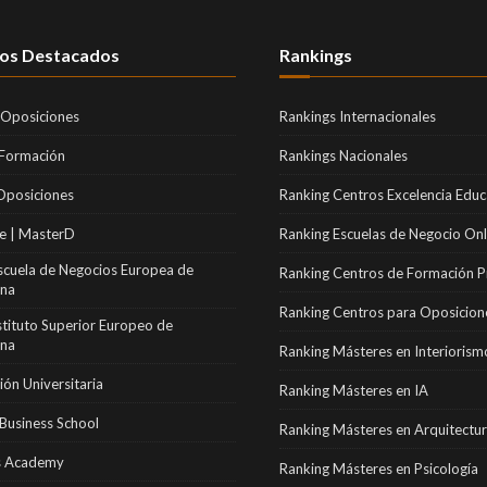
os Destacados
Rankings
 Oposiciones
Rankings Internacionales
 Formación
Rankings Nacionales
Oposiciones
Ranking Centros Excelencia Educ
e | MasterD
Ranking Escuelas de Negocio Onl
scuela de Negocios Europea de
Ranking Centros de Formación P
ona
Ranking Centros para Oposicion
stituto Superior Europeo de
ona
Ranking Másteres en Interiorism
ón Universitaria
Ranking Másteres en IA
Business School
Ranking Másteres en Arquitectu
 Academy
Ranking Másteres en Psicología