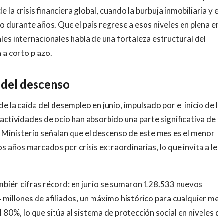
 la crisis financiera global, cuando la burbuja inmobiliaria y e
 durante años. Que el país regrese a esos niveles en plena e
es internacionales habla de una fortaleza estructural del
 a corto plazo.
s del descenso
de la caída del desempleo en junio, impulsado por el inicio de 
 actividades de ocio han absorbido una parte significativa de 
 Ministerio señalan que el descenso de este mes es el menor
s años marcados por crisis extraordinarias, lo que invita a le
también cifras récord: en junio se sumaron 128.533 nuevos
4 millones de afiliados, un máximo histórico para cualquier me
80%, lo que sitúa al sistema de protección social en niveles 