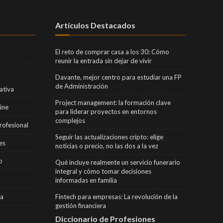
Artículos Destacados
El reto de comprar casa a los 30: Cómo
reunir la entrada sin dejar de vivir
Davante, mejor centro para estudiar una FP
de Administración
ativa
Project management: la formación clave
ine
para liderar proyectos en entornos
complejos
rofesional
Seguir las actualizaciones cripto: elige
es
noticias o precio, no las dos a la vez
o
Qué incluye realmente un servicio funerario
integral y cómo tomar decisiones
informadas en familia
ra
Fintech para empresas: La revolución de la
gestión financiera
Diccionario de Profesiones