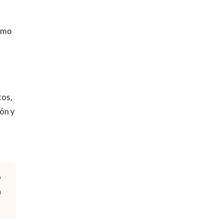
s
ismo
tos,
ión y
o
a