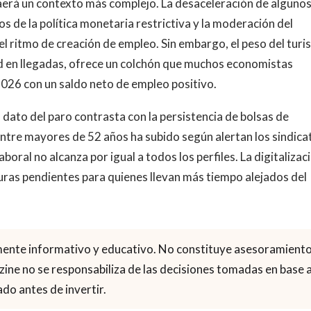
erá un contexto más complejo. La desaceleración de alguno
 de la política monetaria restrictiva y la moderación del
l ritmo de creación de empleo. Sin embargo, el peso del tur
d en llegadas, ofrece un colchón que muchos economistas
026 con un saldo neto de empleo positivo.
l dato del paro contrasta con la persistencia de bolsas de
entre mayores de 52 años ha subido según alertan los sindica
oral no alcanza por igual a todos los perfiles. La digitalizac
uras pendientes para quienes llevan más tiempo alejados del
mente informativo y educativo. No constituye asesoramient
gazine no se responsabiliza de las decisiones tomadas en base 
do antes de invertir.