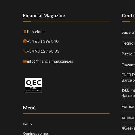
Financial Magazine
Centr
Barcelona
Supera
+34 654 396 840
Tecnio
+34 93 127 98 83
Patrio 
info@financialmagazine.es
Davant
ENEB E
Barcel
ISEB In
Barcel
Formaci
Menú
Esneca 
Inicio
4Geeks
Quiénes somos