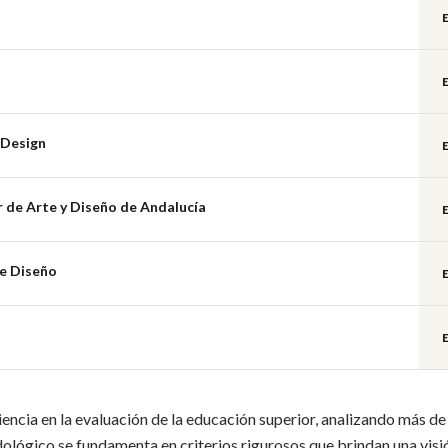
 Design
 de Arte y Diseño de Andalucía
de Diseño
ncia en la evaluación de la educación superior, analizando más d
dológico se fundamenta en criterios rigurosos que brindan una visi