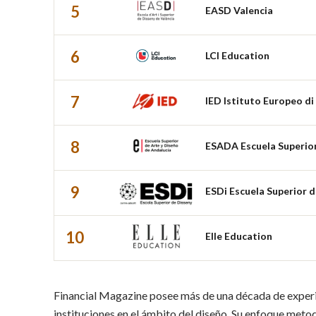
5
EASD Valencia
6
LCI Education
7
IED Istituto Europeo di
8
ESADA Escuela Superior
9
ESDi Escuela Superior 
10
Elle Education
Financial Magazine posee más de una década de experie
instituciones en el ámbito del diseño. Su enfoque meto