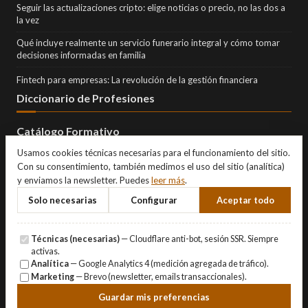
Seguir las actualizaciones cripto: elige noticias o precio, no las dos a
la vez
Qué incluye realmente un servicio funerario integral y cómo tomar
decisiones informadas en familia
Fintech para empresas: La revolución de la gestión financiera
Diccionario de Profesiones
Catálogo Formativo
Usamos cookies técnicas necesarias para el funcionamiento del sitio.
Con su consentimiento, también medimos el uso del sitio (analítica)
y enviamos la newsletter. Puedes
leer más
.
Solo necesarias
Configurar
Aceptar todo
Técnicas (necesarias)
— Cloudflare anti-bot, sesión SSR. Siempre
activas.
Analítica
— Google Analytics 4 (medición agregada de tráfico).
Marketing
— Brevo (newsletter, emails transaccionales).
© Copyright 2026 Eternity Investments SL · Todos los derechos
Guardar mis preferencias
reservados.
Aviso Legal
·
Privacidad
·
Cookies
·
Gestionar cookies
.