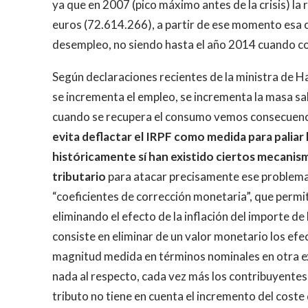
ya que en 2007 (pico máximo antes de la crisis) la
euros (72.614.266), a partir de ese momento esa c
desempleo, no siendo hasta el año 2014 cuando c
Según declaraciones recientes de la ministra de H
se incrementa el empleo, se incrementa la masa sal
cuando se recupera el consumo vemos consecuencia
evita deflactar el IRPF como medida para paliar
históricamente sí han existido ciertos mecani
tributario
para atacar precisamente ese problema.
“coeficientes de corrección monetaria”, que permit
eliminando el efecto de la inflación del importe de
consiste en eliminar de un valor monetario los efec
magnitud medida en términos nominales en otra exp
nada al respecto, cada vez más los contribuyentes
tributo no tiene en cuenta el incremento del coste 