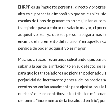
El IRPF es un impuesto personal, directo y progre
alto es el porcentaje impositivo que se le aplica, s
escalas de tipos de gravamen no se ajustan automát
trabajador pasa a cobrar un salario mayor, el porc
adquisitivo real, ya que esa persona pagará más im
encima del incremento del salario. Y en aquellos cas
pérdida de poder adquisitivo es mayor.
Muchos críticos llevan años solicitando que, para
suban a la par de la inflación (o en su defecto, se
para que los trabajadores no pierdan poder adquisi
perjudicial del incremento general de los precios s
exentos no varían anualmente para ajustarlos a la 
que hará que los contribuyentes tributen más cua
denomina “incremento de la fiscalidad en frío”, po