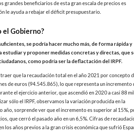
os grandes beneficiarios de esta gran escala de precios es
ón le ayuda a rebajar el déficit presupuestario.
o el Gobierno?
uficientes, se podría hacer mucho más, de forma rápida y
a estudiar y proponer medidas concretas y directas, que 
s ciudadanos, como podría ser la deflactación del IRPF.
xtraer que la recaudación total en el año 2021 por concepto 
ones de euros (94.545.865), lo que representa un incremento 
nte el ejercicio anterior, que ascendió en 2020 a casi 88 mi
izar sólo el IRPF, observamos la variación producida en la
o año, sorprende ver que el incremento es superior al 15%, p
cios, que cerró el pasado año en un 6,5%. Cifras de recaudaci
en los años previos a la gran crisis económica que sufrió Espa