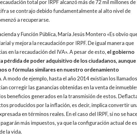
 recaudación total por IRPF alcanzó más de 72 mil millones de
ifra se contrajo debido fundamentalmente al alto nivel de
omenzó a recuperarse.
acienda y Función Pública, María Jesús Montero «Es obvio que
arial y mejora la recaudación por IRPF. De igual manera que
s en la recaudación del IVA». A pesar de esto,
el gobierno
 la pérdida de poder adquisitivo de los ciudadanos, aunque
smos o fórmulas similares en nuestro ordenamiento
 A modo de ejemplo, hasta el año 2014 existían los llamado
ían corregir las ganancias obtenidas en la venta de inmueble
 los beneficios generados en la transmisión de estos. Deflact
tos producidos por la inflación, es decir, implica convertir un
resada en términos reales. En el caso del IRPF, si no se hac
 pagarán más impuestos, ya que la configuración actual de e
de la vida.