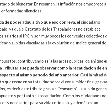
tado de bienestar. En resumen, la inflación nos empobrece a
 enfermedad silenciosa.
ida de poder adquisitivo que eso conlleva, el ciudadano
bajo
, ya que el Estatuto de los Trabajadores no establece
os salarios al IPC, y son muy pocos los convenios colectivos 
eciendo subidas vinculadas a la evolución del índice general de
uestos, contribuyendo así a las arcas públicas, de ahí que
e
a Tributaria se pueda observar como la recaudación de e
especto al mismo período del año anterior
. Casi la mitad d
to que recae en su totalidad sobre el consumidor final grav
ios, es decir este tributo grava el “consumo”. La subida gener
impuesto y por tanto su recaudación. Como los ciudadanos no
sicos y necesarios para su vida cotidiana, y además están