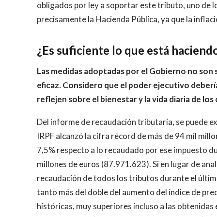
obligados por ley a soportar este tributo, uno de l
precisamente la Hacienda Pública, ya que la inflaci
¿Es suficiente lo que está haciend
Las medidas adoptadas por el Gobierno no son s
eficaz. Considero que el poder ejecutivo deberí
reflejen sobre el bienestar y la vida diaria de lo
Del informe de recaudación tributaria, se puede e
IRPF alcanzó la cifra récord de más de 94 mil mill
7,5% respecto a lo recaudado por ese impuesto dura
millones de euros (87.971.623). Si en lugar de anal
recaudación de todos los tributos durante el últim
tanto más del doble del aumento del índice de pre
históricas, muy superiores incluso a las obtenidas 