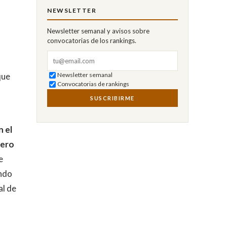
NEWSLETTER
Newsletter semanal y avisos sobre
convocatorias de los rankings.
Correo electrónico
que
Newsletter semanal
Convocatorias de rankings
SUSCRIBIRME
n el
nero
e
ando
al de