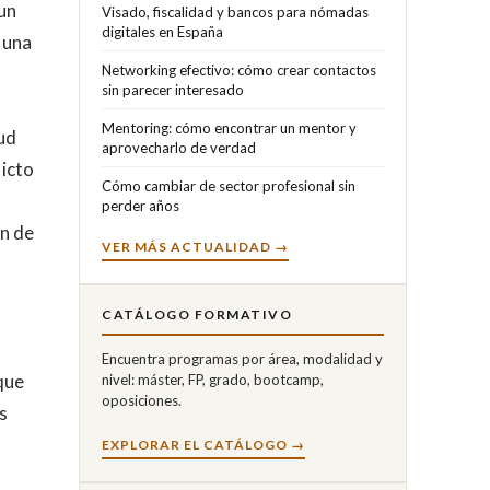
un
Visado, fiscalidad y bancos para nómadas
digitales en España
 una
Networking efectivo: cómo crear contactos
sin parecer interesado
Mentoring: cómo encontrar un mentor y
tud
aprovecharlo de verdad
licto
Cómo cambiar de sector profesional sin
perder años
ón de
VER MÁS ACTUALIDAD →
CATÁLOGO FORMATIVO
Encuentra programas por área, modalidad y
 que
nivel: máster, FP, grado, bootcamp,
oposiciones.
s
EXPLORAR EL CATÁLOGO →