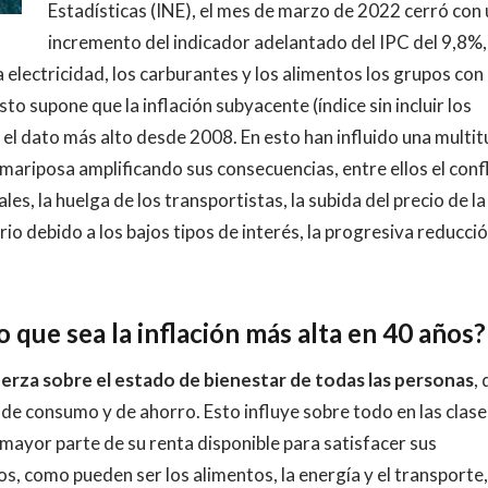
Estadísticas (INE), el mes de marzo de 2022 cerró con 
incremento del indicador adelantado del IPC del 9,8%,
a electricidad, los carburantes y los alimentos los grupos con
to supone que la inflación subyacente (índice sin incluir los
, el dato más alto desde 2008. En esto han influido una multi
mariposa amplificando sus consecuencias, entre ellos el conf
les, la huelga de los transportistas, la subida del precio de la
io debido a los bajos tipos de interés, la progresiva reducci
que sea la inflación más alta en 40 años?
erza sobre el estado de bienestar de todas las personas
,
e consumo y de ahorro. Esto influye sobre todo en las clase
mayor parte de su renta disponible para satisfacer sus
os, como pueden ser los alimentos, la energía y el transporte,