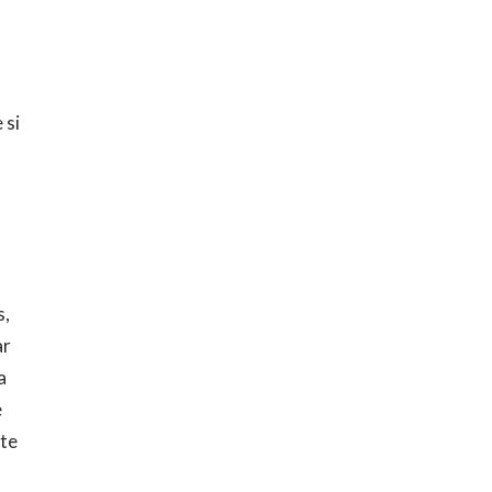
 si
s
s,
ar
a
e
ste