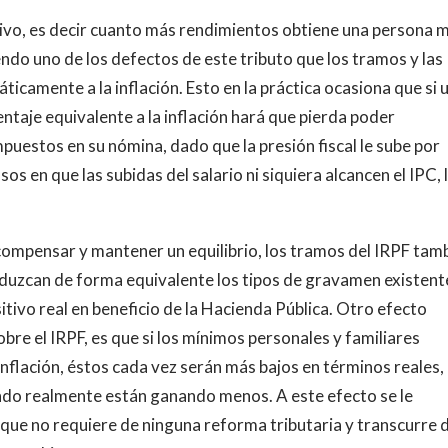
sivo, es decir cuanto más rendimientos obtiene una persona 
iendo uno de los defectos de este tributo que los tramos y las
icamente a la inflación. Esto en la práctica ocasiona que si 
entaje equivalente a la inflación hará que pierda poder
puestos en su nómina, dado que la presión fiscal le sube por
os en que las subidas del salario ni siquiera alcancen el IPC, 
 compensar y mantener un equilibrio, los tramos del IRPF tam
 reduzcan de forma equivalente los tipos de gravamen existent
tivo real en beneficio de la Hacienda Pública. Otro efecto
obre el IRPF, es que si los mínimos personales y familiares
inflación, éstos cada vez serán más bajos en términos reales, 
ndo realmente están ganando menos. A este efecto se le
rque no requiere de ninguna reforma tributaria y transcurre 