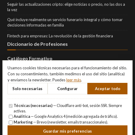
Seguir las actualizaciones cripto: elige noticias o precio, no las dos a
la vez
Qué incluye realmente un servicio funerario integral y cómo tomar
decisiones informadas en familia
Fintech para empresas: La revolución de la gestión financiera
Diccionario de Profesiones
Catálogo Formativo
Usamos cookies técnicas necesarias para el funcionamiento del sitio.
Con su consentimiento, también medimos el uso del sitio (analítica)
y enviamos la newsletter. Puedes
leer más
.
Solo necesarias
Configurar
Aceptar todo
Técnicas (necesarias)
— Cloudflare anti-bot, sesión SSR. Siempre
activas.
Analítica
— Google Analytics 4 (medición agregada de tráfico).
Marketing
— Brevo (newsletter, emails transaccionales).
© Copyright 2026 Eternity Investments SL · Todos los derechos
Guardar mis preferencias
reservados.
Aviso Legal
·
Privacidad
·
Cookies
·
Gestionar cookies
.