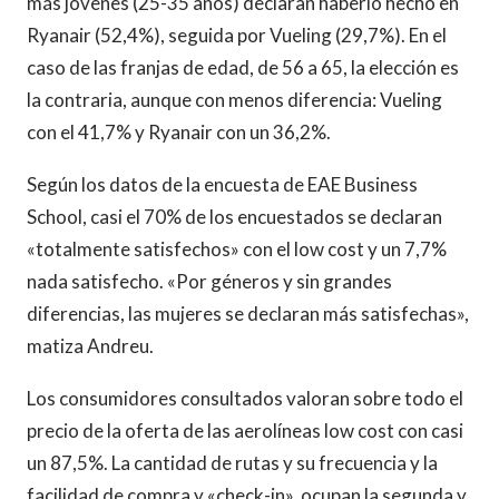
más jóvenes (25-35 años) declaran haberlo hecho en
Ryanair (52,4%), seguida por Vueling (29,7%). En el
caso de las franjas de edad, de 56 a 65, la elección es
la contraria, aunque con menos diferencia: Vueling
con el 41,7% y Ryanair con un 36,2%.
Según los datos de la encuesta de EAE Business
School, casi el 70% de los encuestados se declaran
«totalmente satisfechos» con el low cost y un 7,7%
nada satisfecho. «Por géneros y sin grandes
diferencias, las mujeres se declaran más satisfechas»,
matiza Andreu.
Los consumidores consultados valoran sobre todo el
precio de la oferta de las aerolíneas low cost con casi
un 87,5%. La cantidad de rutas y su frecuencia y la
facilidad de compra y «check-in» ocupan la segunda y