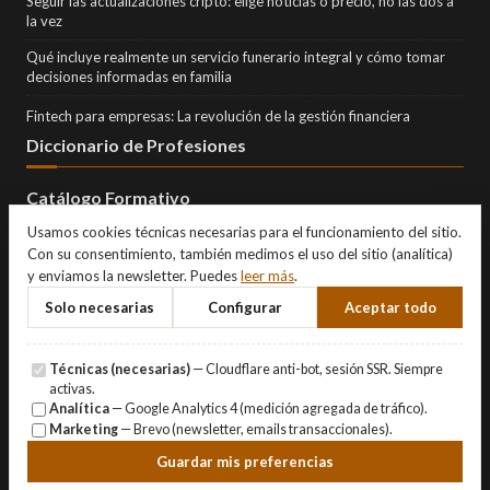
Seguir las actualizaciones cripto: elige noticias o precio, no las dos a
la vez
Qué incluye realmente un servicio funerario integral y cómo tomar
decisiones informadas en familia
Fintech para empresas: La revolución de la gestión financiera
Diccionario de Profesiones
Catálogo Formativo
Usamos cookies técnicas necesarias para el funcionamiento del sitio.
Con su consentimiento, también medimos el uso del sitio (analítica)
y enviamos la newsletter. Puedes
leer más
.
Solo necesarias
Configurar
Aceptar todo
Técnicas (necesarias)
— Cloudflare anti-bot, sesión SSR. Siempre
activas.
Analítica
— Google Analytics 4 (medición agregada de tráfico).
Marketing
— Brevo (newsletter, emails transaccionales).
© Copyright 2026 Eternity Investments SL · Todos los derechos
Guardar mis preferencias
reservados.
Aviso Legal
·
Privacidad
·
Cookies
·
Gestionar cookies
.