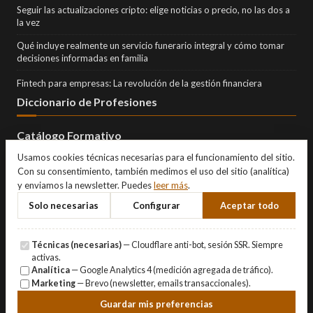
Seguir las actualizaciones cripto: elige noticias o precio, no las dos a
la vez
Qué incluye realmente un servicio funerario integral y cómo tomar
decisiones informadas en familia
Fintech para empresas: La revolución de la gestión financiera
Diccionario de Profesiones
Catálogo Formativo
Usamos cookies técnicas necesarias para el funcionamiento del sitio.
Con su consentimiento, también medimos el uso del sitio (analítica)
y enviamos la newsletter. Puedes
leer más
.
Solo necesarias
Configurar
Aceptar todo
Técnicas (necesarias)
— Cloudflare anti-bot, sesión SSR. Siempre
activas.
Analítica
— Google Analytics 4 (medición agregada de tráfico).
Marketing
— Brevo (newsletter, emails transaccionales).
© Copyright 2026 Eternity Investments SL · Todos los derechos
Guardar mis preferencias
reservados.
Aviso Legal
·
Privacidad
·
Cookies
·
Gestionar cookies
.