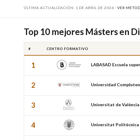
ÚLTIMA ACTUALIZACIÓN: 1 DE ABRIL DE 2026 ·
VER METO
Top 10 mejores Másters en D
#
CENTRO FORMATIVO
1
LABASAD Escuela superi
2
Universidad Compluten
3
Universitat de València
4
Universitat Politècnica