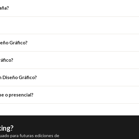
aña?
seño Gráfico?
áfico?
n Diseño Gráfico?
ne o presencial?
king?
luado para futuras ediciones de