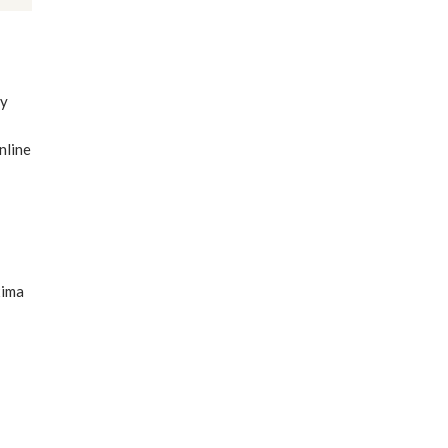
 y
nline
xima