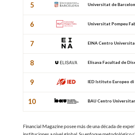
5
Universitat de Barcelo
6
Universitat Pompeu Fa
7
EINA Centro Universita
8
Elisava Facultad de Dis
9
IED Istituto Europeo di
10
BAU Centro Universitar
Financial Magazine posee más de una década de experi
instituciones a nivel global. Su enfoque metodológico 