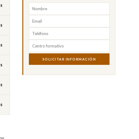
ES
ES
ES
SOLICITAR INFORMACIÓN
ES
ES
ES
los