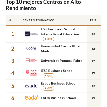
Top 10 mejores Centros en Alto
Rendimiento
#
CENTRO FORMATIVO
PAÍS
ESIE European School of
1
International Education
ES
★ QEC
Universidad Carlos III de
2
ES
Madrid
3
Universitat Pompeu Fabra
ES
IESE Business School
4
ES
★ QEC
Esade Business School
5
ES
★ QEC
6
EADA Business School
ES