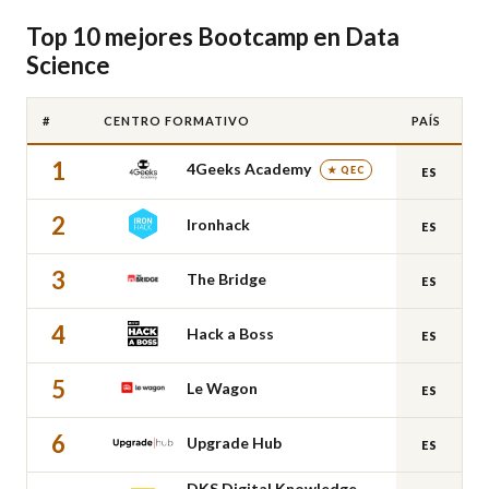
Top 10 mejores Bootcamp en Data
Science
#
CENTRO FORMATIVO
PAÍS
1
4Geeks Academy
★ QEC
ES
2
Ironhack
ES
3
The Bridge
ES
4
Hack a Boss
ES
5
Le Wagon
ES
6
Upgrade Hub
ES
DKS Digital Knowledge