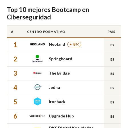
Top 10 mejores Bootcamp en
Ciberseguridad
#
CENTRO FORMATIVO
PAÍS
1
Neoland
★ QEC
ES
2
Springboard
ES
3
The Bridge
ES
4
Jedha
ES
5
Ironhack
ES
6
Upgrade Hub
ES
DKS Digital Knowledge