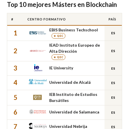
Top 10 mejores Másters en Blockchain
#
CENTRO FORMATIVO
PAÍS
EBIS Business Techschool
1
ES
★ QEC
IEAD Instituto Europeo de
2
Alta Dirección
ES
★ QEC
3
IE University
ES
4
Universidad de Alcalá
ES
IEB Instituto de Estudios
5
ES
Bursátiles
6
Universidad de Salamanca
ES
7
Universidad Nebrija
ES