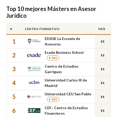
Top 10 mejores Másters en Asesor
Jurídico
#
CENTRO FORMATIVO
PAÍS
EDASE La Escuela de
1
ES
Asesores
Esade Business School
2
ES
★ QEC
Centro de Estudios
3
ES
Garrigues
Universidad Carlos III de
4
ES
Madrid
Universidad CEU San Pablo
5
ES
★ QEC
CEF.- Centro de Estudios
6
ES
Financieros