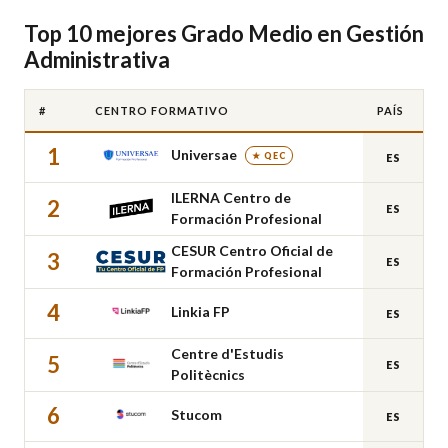
Top 10 mejores Grado Medio en Gestión
Administrativa
#
CENTRO FORMATIVO
PAÍS
1
Universae
★ QEC
ES
ILERNA Centro de
2
ES
Formación Profesional
CESUR Centro Oficial de
3
ES
Formación Profesional
4
Linkia FP
ES
Centre d'Estudis
5
ES
Politècnics
6
Stucom
ES