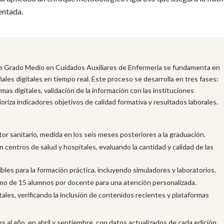
entada.
de Grado Medio en Cuidados Auxiliares de Enfermería se fundamenta en
eñales digitales en tiempo real. Este proceso se desarrolla en tres fases:
mas digitales, validación de la información con las instituciones
ioriza indicadores objetivos de calidad formativa y resultados laborales.
tor sanitario, medida en los seis meses posteriores a la graduación.
 centros de salud y hospitales, evaluando la cantidad y calidad de las
les para la formación práctica, incluyendo simuladores y laboratorios.
mo de 15 alumnos por docente para una atención personalizada.
tales, verificando la inclusión de contenidos recientes y plataformas
s al año, en abril y septiembre, con datos actualizados de cada edición.