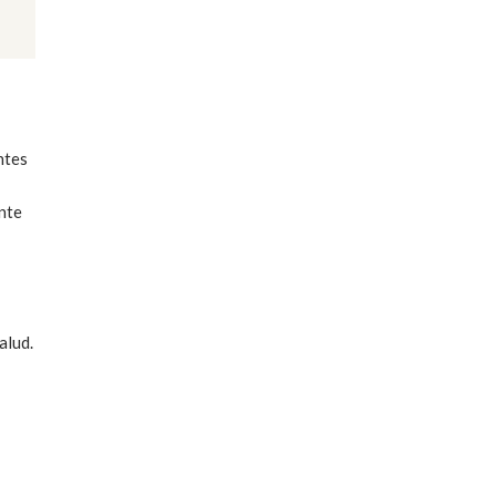
ntes
ente
alud.