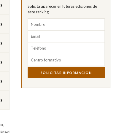
ES
Solicita aparecer en futuras ediciones de
este ranking.
ES
ES
ES
SOLICITAR INFORMACIÓN
ES
ES
io,
lidad