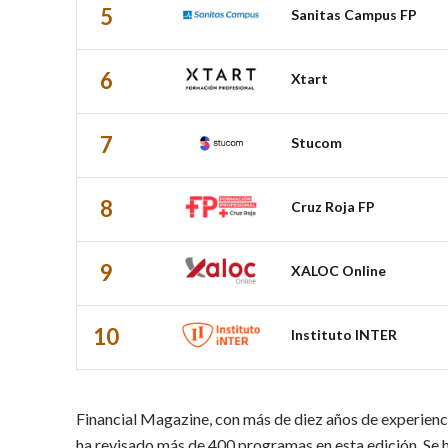
5
Sanitas Campus FP
6
Xtart
7
Stucom
8
Cruz Roja FP
9
XALOC Online
10
Instituto INTER
Financial Magazine, con más de diez años de experiencia
ha revisado más de 400 programas en esta edición. Se 