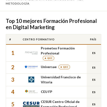
METODOLOGÍA
Top 10 mejores Formación Profesional
en Digital Marketing
#
CENTRO FORMATIVO
PAÍS
Prometeo Formación
1
Profesional
ES
★ QEC
2
Universae
★ QEC
ES
Universidad Francisco de
3
ES
Vitoria
4
CEU FP
ES
CESUR Centro Oficial de
5
ES
Formación Profesional