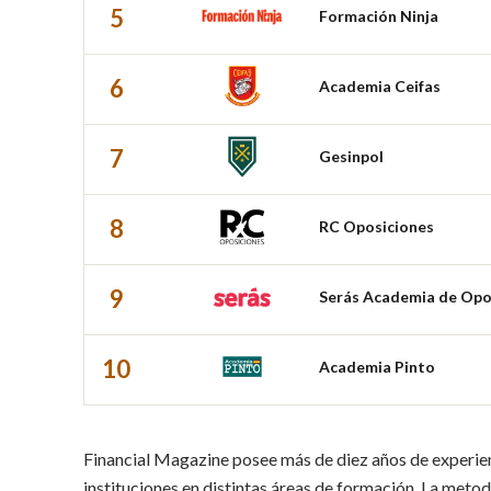
5
Formación Ninja
6
Academia Ceifas
7
Gesinpol
8
RC Oposiciones
9
Serás Academia de Opo
10
Academia Pinto
Financial Magazine posee más de diez años de experie
instituciones en distintas áreas de formación. La meto