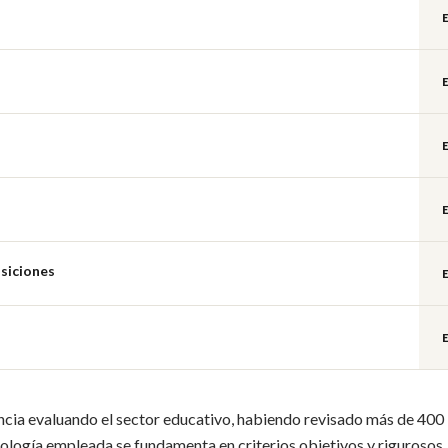
siciones
ncia evaluando el sector educativo, habiendo revisado más de 400
dología empleada se fundamenta en criterios objetivos y rigurosos,