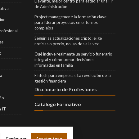
Davante, mejor centro para estudiar una FP
de Administración
ativa
Project management: la formación clave
ine
para liderar proyectos en entornos
complejos
rofesional
Seguir las actualizaciones cripto: elige
es
noticias o precio, no las dos a la vez
o
Qué incluye realmente un servicio funerario
integral y cómo tomar decisiones
informadas en familia
ra
Fintech para empresas: La revolución de la
gestión financiera
Diccionario de Profesiones
eño
Catálogo Formativo
 IT
Configurar
Aceptar todo