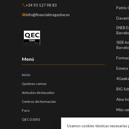
+34 93 127 98 83
Patrio 
info@financialmagazine.es
Davant
ENEB E
Barcel
ISEB In
Barcel
Formaci
Menú
Esneca 
Inicio
4Geeks
Quiénes somos
BIG Sc
Artículos destacados
Aina In
Centros de formación
Más cen
Foro
QEC-21001
Usamos cookies técnicas necesarias p