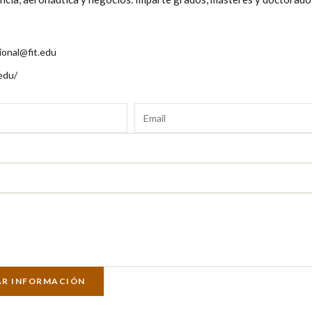
ional@fit.edu
edu/
AR INFORMACIÓN