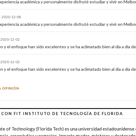
xperiencia académica y personalmente disfruté estudiar y vivir en Melbour
★
2020-12-08
xperiencia académica y personalmente disfruté estudiar y vivir en Melbou
★
2020-12-02
 y el enfoque han sido excelentes y se ha aclimatado bien al día a día de l
★
2020-12-02
 y el enfoque han sido excelentes y se ha aclimatado bien al día a día de l
A OPINIÓN
CON FIT INSTITUTO DE TECNOLOGÍA DE FLORIDA
tute of Technology (Florida Tech) es una universidad estadounidense 
iencia, aeronáutica y negocios. Imparte grados, másteres y doctorado