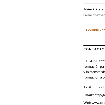
Javier
★★★★
La mejor exper
ESCRIBIR UN
CONTACTO 
CETAP (Centro
formación para
y la transmisi
formación a op
Teléfono:
977
Email:
cetap@c
Web:
www.cet