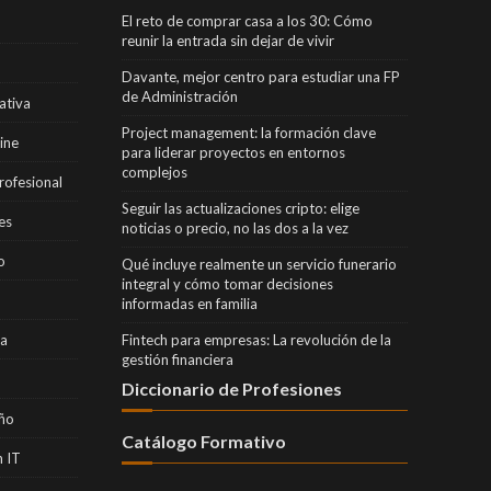
El reto de comprar casa a los 30: Cómo
reunir la entrada sin dejar de vivir
Davante, mejor centro para estudiar una FP
de Administración
ativa
Project management: la formación clave
ine
para liderar proyectos en entornos
complejos
rofesional
Seguir las actualizaciones cripto: elige
es
noticias o precio, no las dos a la vez
o
Qué incluye realmente un servicio funerario
integral y cómo tomar decisiones
informadas en familia
ra
Fintech para empresas: La revolución de la
gestión financiera
Diccionario de Profesiones
eño
Catálogo Formativo
 IT