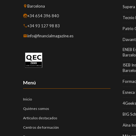
Barcelona
Supera
+34 654 396 840
Tecnio
+34 93 127 98 83
Patrio 
info@financialmagazine.es
Davant
ENEB E
Barcel
ISEB In
Barcel
Formaci
Menú
Esneca 
Inicio
4Geeks
Quiénes somos
BIG Sc
Artículos destacados
Aina In
Centros de formación
Más cen