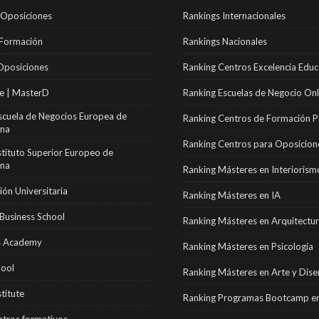
 Oposiciones
Rankings Internacionales
 Formación
Rankings Nacionales
Oposiciones
Ranking Centros Excelencia Educ
e | MasterD
Ranking Escuelas de Negocio Onl
scuela de Negocios Europea de
Ranking Centros de Formación P
ona
Ranking Centros para Oposicion
stituto Superior Europeo de
ona
Ranking Másteres en Interiorism
ón Universitaria
Ranking Másteres en IA
Business School
Ranking Másteres en Arquitectu
 Academy
Ranking Másteres en Psicología
hool
Ranking Másteres en Arte y Dis
stitute
Ranking Programas Bootcamp en
tros formativos