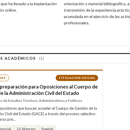
 que ha llevado a la implantación
orientación y material bibliográfico, a
ón online.
transmisión de la experiencia práctic
acumulada en el ejercicio de las acti
profesionales.
S ACADÉMICOS
(1)
NES
TITULACIÓN OFICIAL
preparación para Oposiciones al Cuerpo de
e la Administración Civil del Estado
 de Estudios Técnicos, Administrativos y Políticos
 Opositores que buscan acceder al Cuerpo de Gestión de la
ón Civil del Estado (GACE) a través del proceso selectivo
urso pre…
esencial
12-24 meses
Español