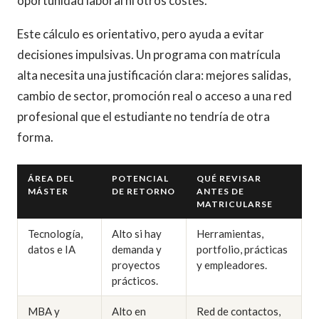
oportunidad laboral ni otros costes.
Este cálculo es orientativo, pero ayuda a evitar
decisiones impulsivas. Un programa con matrícula
alta necesita una justificación clara: mejores salidas,
cambio de sector, promoción real o acceso a una red
profesional que el estudiante no tendría de otra
forma.
ÁREA DEL
POTENCIAL
QUÉ REVISAR
MÁSTER
DE RETORNO
ANTES DE
MATRICULARSE
Tecnología,
Alto si hay
Herramientas,
datos e IA
demanda y
portfolio, prácticas
proyectos
y empleadores.
prácticos.
MBA y
Alto en
Red de contactos,