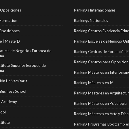
 Oposiciones
Rankings Internacionales
 Formación
Rankings Nacionales
Oposiciones
Ranking Centros Excelencia Educ
e | MasterD
Ranking Escuelas de Negocio Onl
scuela de Negocios Europea de
Ranking Centros de Formación P
ona
Ranking Centros para Oposicion
stituto Superior Europeo de
ona
Ranking Másteres en Interiorism
ón Universitaria
Ranking Másteres en IA
Business School
Ranking Másteres en Arquitectu
 Academy
Ranking Másteres en Psicología
hool
Ranking Másteres en Arte y Dis
stitute
Ranking Programas Bootcamp en