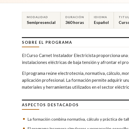
MODALIDAD
DURACIÓN
IDIOMA
TITU
Semipresencial
360 horas
Español
Curso
SOBRE EL PROGRAMA
El Curso Carnet Instalador Electricista proporciona una 
instalaciones eléctricas de baja tensión y afrontar el pr
El programa reúne electrotecnia, normativa, cálculo, mon
aplicación profesional. La formación permite adquirir un
materiales y herramientas utilizados en el sector eléctri
ASPECTOS DESTACADOS
La formación combina normativa, cálculo y práctica de tall
El programa incorpora simulacros y preparación específi