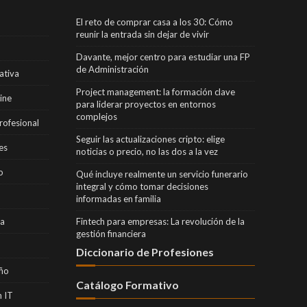
El reto de comprar casa a los 30: Cómo
reunir la entrada sin dejar de vivir
Davante, mejor centro para estudiar una FP
de Administración
ativa
Project management: la formación clave
ine
para liderar proyectos en entornos
complejos
rofesional
Seguir las actualizaciones cripto: elige
es
noticias o precio, no las dos a la vez
o
Qué incluye realmente un servicio funerario
integral y cómo tomar decisiones
informadas en familia
ra
Fintech para empresas: La revolución de la
gestión financiera
Diccionario de Profesiones
eño
Catálogo Formativo
 IT