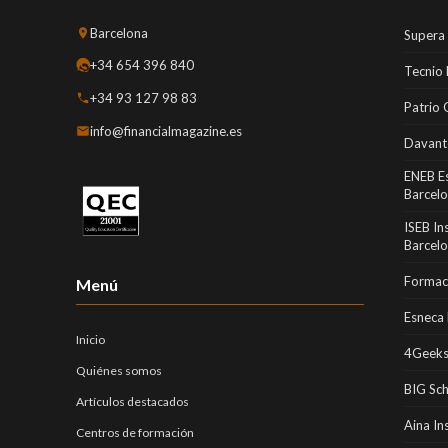
Barcelona
Supera
+34 654 396 840
Tecnio
+34 93 127 98 83
Patrio 
info@financialmagazine.es
Davant
ENEB E
Barcel
ISEB In
Barcel
Formaci
Menú
Esneca 
Inicio
4Geeks
Quiénes somos
BIG Sc
Artículos destacados
Aina In
Centros de formación