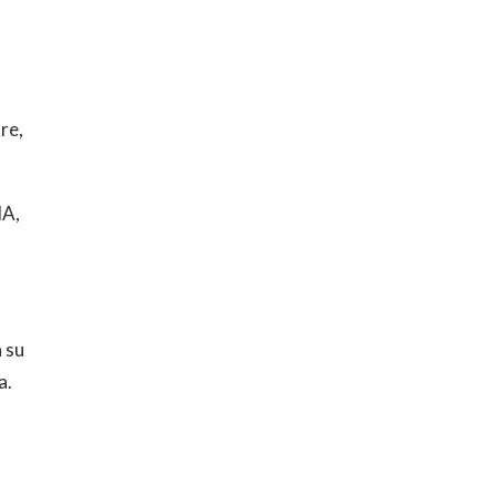
re,
IA,
a su
a.