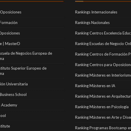
 Oposiciones
Rankings Internacionales
 Formación
Rankings Nacionales
Oposiciones
Ranking Centros Excelencia Educ
e | MasterD
Ranking Escuelas de Negocio Onl
scuela de Negocios Europea de
Ranking Centros de Formación P
ona
Ranking Centros para Oposicion
stituto Superior Europeo de
ona
Ranking Másteres en Interiorism
ón Universitaria
Ranking Másteres en IA
Business School
Ranking Másteres en Arquitectu
 Academy
Ranking Másteres en Psicología
hool
Ranking Másteres en Arte y Dis
stitute
Ranking Programas Bootcamp en