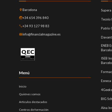
Barcelona
Supera
+34 654 396 840
Tecnio
+34 93 127 98 83
Patrio 
info@financialmagazine.es
Davant
ENEB E
Barcel
ISEB In
Barcel
Formaci
Menú
Esneca 
Inicio
4Geeks
Quiénes somos
BIG Sc
Artículos destacados
Aina In
Centros de formación