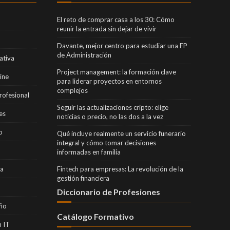
El reto de comprar casa a los 30: Cómo
reunir la entrada sin dejar de vivir
Davante, mejor centro para estudiar una FP
de Administración
ativa
Project management: la formación clave
ine
para liderar proyectos en entornos
complejos
rofesional
Seguir las actualizaciones cripto: elige
es
noticias o precio, no las dos a la vez
o
Qué incluye realmente un servicio funerario
integral y cómo tomar decisiones
informadas en familia
ra
Fintech para empresas: La revolución de la
gestión financiera
Diccionario de Profesiones
eño
Catálogo Formativo
 IT