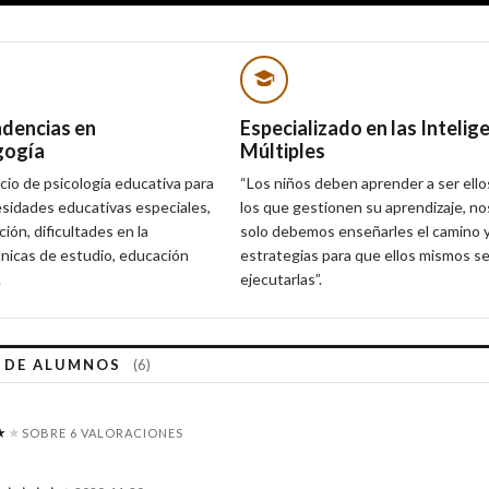
ndencias en
Especializado en las Intelig
gogía
Múltiples
cio de psicología educativa para
“Los niños deben aprender a ser ell
sidades educativas especiales,
los que gestionen su aprendizaje, n
ción, dificultades en la
solo debemos enseñarles el camino y
cnicas de estudio, educación
estrategias para que ellos mismos s
.
ejecutarlas”.
S DE ALUMNOS
(6)
★
★
SOBRE 6 VALORACIONES