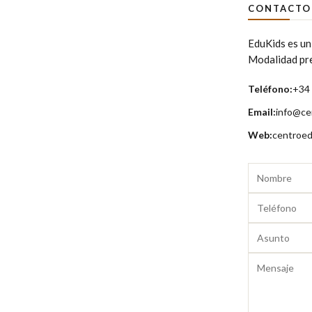
CONTACTO
EduKids es un
Modalidad pres
Teléfono:
+34
Email:
info@ce
Web:
centroed